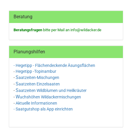
Beratung
Beratungsfragen
bitte per Mail an
info@wildacker.de
Planungshilfen
- Hegetipp - Flächendeckende Äsungsflächen
Hegetipp -Topinambur
-
S
-
aatzeiten-Mischungen
S
-
aatzeiten Einzelsaaten
S
-
aatzeiten Wildblumen und Heilkräuter
W
-
uchshöhen Wildackermischungen
-
Aktuelle Informationen
- Saatgutshop als App einrichten