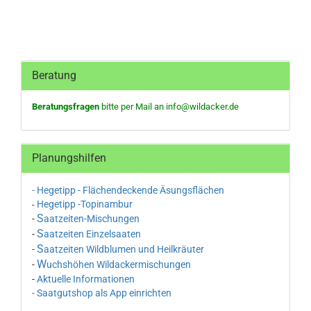
Beratung
Beratungsfragen
bitte per Mail an
info@wildacker.de
Planungshilfen
- Hegetipp - Flächendeckende Äsungsflächen
Hegetipp -Topinambur
-
S
-
aatzeiten-Mischungen
S
-
aatzeiten Einzelsaaten
S
-
aatzeiten Wildblumen und Heilkräuter
W
-
uchshöhen Wildackermischungen
-
Aktuelle Informationen
- Saatgutshop als App einrichten