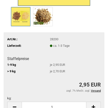
Art.Nr.:
28200
Lieferzeit:
ca. 1-3 Tage
Staffelpreise
1-9 kg
je 2,95 EUR
> 9 kg
je 2,70 EUR
2,95 EUR
zzgl. 7% MwSt. zzgl.
Versand
kg:
kg