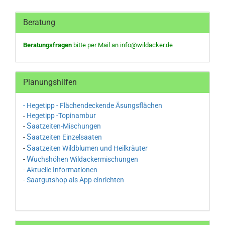
Beratung
Beratungsfragen
bitte per Mail an
info@wildacker.de
Planungshilfen
- Hegetipp - Flächendeckende Äsungsflächen
Hegetipp -Topinambur
-
S
-
aatzeiten-Mischungen
S
-
aatzeiten Einzelsaaten
S
-
aatzeiten Wildblumen und Heilkräuter
W
-
uchshöhen Wildackermischungen
-
Aktuelle Informationen
- Saatgutshop als App einrichten