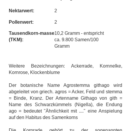
Nektarwert:
2
Pollenwert:
2
Tausendkorn-masse
10,2 Gramm - entspricht
(TKM
):
ca. 9.800 Samen/100
Gramm
Weitere Bezeichnungen: Ackerrade, Kornnelke,
Kornrose, Klockenblume
Der botanische Name Agrostemma githago wird
abgeleitet von griech. agros = Acker, Feld und stemma
= Binde, Kranz. Der Artenname Githago von gith =
Name des Schwarzkümmels (Nigella), die Endung
ago = bedeutet "Ähnlichkeit mit ...." eine Anspielung
auf den Habitus des Samenkorns
Die Kornrade gehört zu der sogenannten