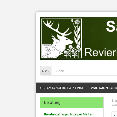
Alle
GESAMTANGEBOT A-Z (196)
WAS KANN ICH D
Star
Beratung
Wei
Beratungsfragen
bitte per Mail an
« 