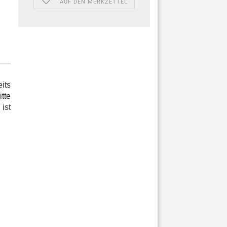
AUF DEN MERKZETTEL
its
tte
ist