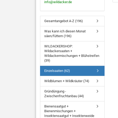
info@wildacker.de
Gesamtangebot A-Z (196)
Was kann ich diesen Monat
säen/füttern (196)
WILDACKERSHOP:
Wildackersaaten +
Wildackermischungen + Blühstreifen
(39)
Einzelsaaten (62)
Wildblumen + Wildkräuter (74)
Gründüngung -
Zwischenfruchtanbau (44)
Bienensaatgut +
Bienenmischungen +
Insektensaatgut + Insektenweide