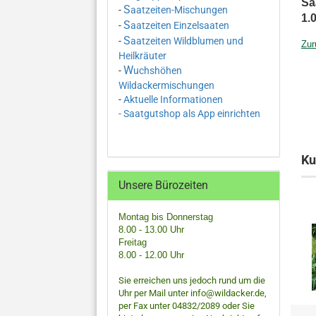
Sa
S
-
aatzeiten-Mischungen
1.
S
-
aatzeiten Einzelsaaten
S
-
aatzeiten Wildblumen und
Zur
Heilkräuter
W
-
uchshöhen
Wildackermischungen
-
Aktuelle Informationen
- Saatgutshop als App einrichten
Ku
Unsere Bürozeiten
Montag bis Donnerstag
8.00 - 13.00 Uhr
Freitag
8.00 - 12.00 Uhr
Sie erreichen uns jedoch rund um die
Uhr per Mail unter info@wildacker.de,
per Fax unter 04832/2089 oder Sie