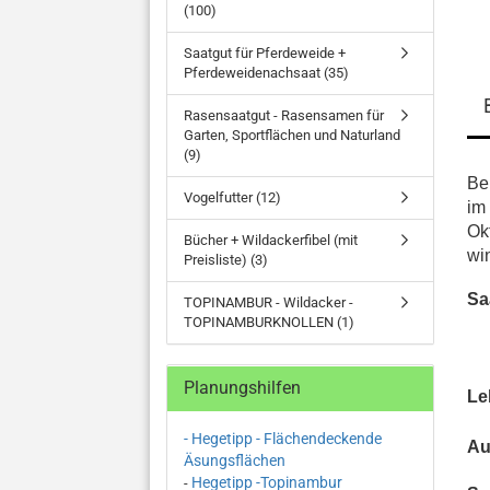
(100)
Saatgut für Pferdeweide +
Pferdeweidenachsaat (35)
Rasensaatgut - Rasensamen für
Garten, Sportflächen und Naturland
(9)
Be
Vogelfutter (12)
im
Ok
Bücher + Wildackerfibel (mit
win
Preisliste) (3)
Sa
TOPINAMBUR - Wildacker -
TOPINAMBURKNOLLEN (1)
Planungshilfen
Le
- Hegetipp - Flächendeckende
Au
Äsungsflächen
Hegetipp -Topinambur
-