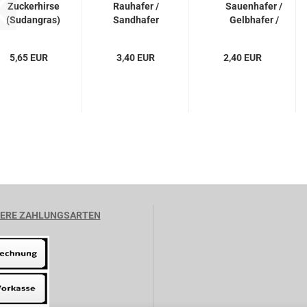
Zuckerhirse
Rauhafer /
Sauenhafer /
(Sudangras)
Sandhafer
Gelbhafer /
Piper...
(Avena
Sommerhafer...
stigosa)...
5,65 EUR
3,40 EUR
2,40 EUR
ERE ZAHLUNGSARTEN