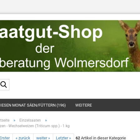
Suche...
IESEN MONAT SÄEN/FÜTTERN (196)
WEITERE
»
»
tseite
Einzelsaaten
zen - Wechselweizen (Triticum spp.) - 1 kg
Erster
« zurück
weiter »
Letzter »
62
Artikel in dieser Kategorie