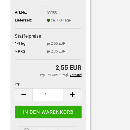
Art.Nr.:
51100
Lieferzeit:
ca. 1-3 Tage
Staffelpreise
1-9 kg
je 2,55 EUR
> 9 kg
je 2,35 EUR
2,55 EUR
zzgl. 7% MwSt. zzgl.
Versand
kg:
kg