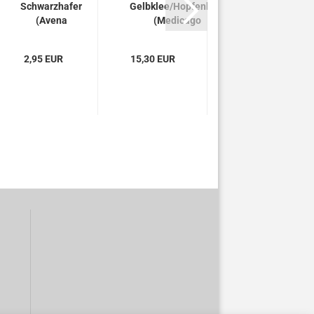
Schwarzhafer
Gelbklee/Hopfenklee
Luzerne
(Avena
(Medicago
(Medicago
sativa) - 1...
lupulina)...
sativa) - 1
kg
2,95 EUR
15,30 EUR
15,65 EUR